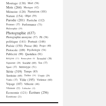
Montage
(138)
Mort
(58)
Mots
(264)
Musique
(42)
Mémoire
(128)
Narration
(101)
Nature
(154)
Objet
(59)
Parodie
(201)
Pastiche
(112)
Performance
(73)
Peinture
(37)
Philosophie
(19)
Photographie
(637)
Photographie anonyme
(57)
Pli
(58)
politique
(141)
Portrait
(146)
Poésie
(150)
Presse
(86)
Projet
(40)
Protocole
(109)
Psychologie
(54)
Publicité
(99)
Quotidien
(91)
Religion
(13)
Sexualité
(38)
Roman-photo
(8)
Société
(69)
Signature
(28)
Son
(37)
Stéréotype
(51)
Sport
(37)
Série
(319)
Temps
(83)
Territoire
(69)
Théâtre
(14)
Utopie
(29)
Ville
(195)
Violence
(60)
Vidéo
(37)
Voyage
(107)
Véhicule
(48)
Vêtement
(22)
À détacher
(12)
Écriture
(256)
Économie
(121)
Ésotérisme
(21)