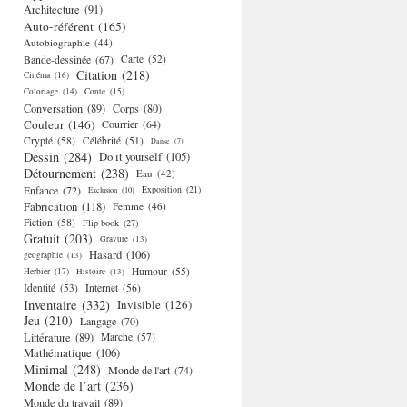
Architecture
(91)
Auto-référent
(165)
Autobiographie
(44)
Bande-dessinée
(67)
Carte
(52)
Citation
(218)
Cinéma
(16)
Coloriage
(14)
Conte
(15)
Conversation
(89)
Corps
(80)
Couleur
(146)
Courrier
(64)
Crypté
(58)
Célébrité
(51)
Danse
(7)
Dessin
(284)
Do it yourself
(105)
Détournement
(238)
Eau
(42)
Enfance
(72)
Exposition
(21)
Exclusion
(10)
Fabrication
(118)
Femme
(46)
Fiction
(58)
Flip book
(27)
Gratuit
(203)
Gravure
(13)
Hasard
(106)
géographie
(13)
Humour
(55)
Herbier
(17)
Histoire
(13)
Identité
(53)
Internet
(56)
Inventaire
(332)
Invisible
(126)
Jeu
(210)
Langage
(70)
Littérature
(89)
Marche
(57)
Mathématique
(106)
Minimal
(248)
Monde de l'art
(74)
Monde de l’art
(236)
Monde du travail
(89)