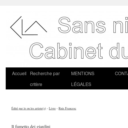
Accueil
Recherche par
MENTIONS
CONT
critère
LÉGALES
Édité par le ou les artiste(s)
-
Livre
-
Ruiz Francesc
Il fumetto dei giardini