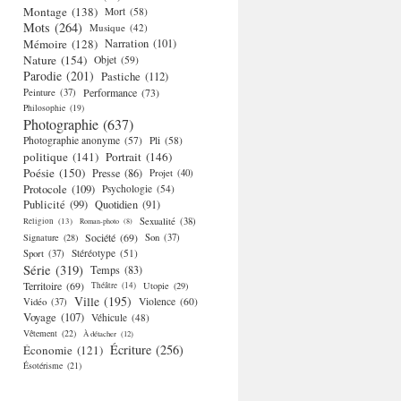
Montage
(138)
Mort
(58)
Mots
(264)
Musique
(42)
Mémoire
(128)
Narration
(101)
Nature
(154)
Objet
(59)
Parodie
(201)
Pastiche
(112)
Performance
(73)
Peinture
(37)
Philosophie
(19)
Photographie
(637)
Photographie anonyme
(57)
Pli
(58)
politique
(141)
Portrait
(146)
Poésie
(150)
Presse
(86)
Projet
(40)
Protocole
(109)
Psychologie
(54)
Publicité
(99)
Quotidien
(91)
Religion
(13)
Sexualité
(38)
Roman-photo
(8)
Société
(69)
Signature
(28)
Son
(37)
Stéréotype
(51)
Sport
(37)
Série
(319)
Temps
(83)
Territoire
(69)
Théâtre
(14)
Utopie
(29)
Ville
(195)
Violence
(60)
Vidéo
(37)
Voyage
(107)
Véhicule
(48)
Vêtement
(22)
À détacher
(12)
Écriture
(256)
Économie
(121)
Ésotérisme
(21)