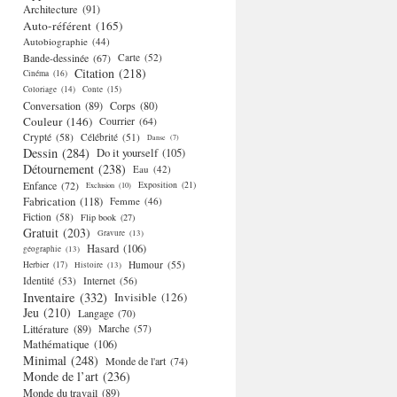
Architecture
(91)
Auto-référent
(165)
Autobiographie
(44)
Bande-dessinée
(67)
Carte
(52)
Citation
(218)
Cinéma
(16)
Coloriage
(14)
Conte
(15)
Conversation
(89)
Corps
(80)
Couleur
(146)
Courrier
(64)
Crypté
(58)
Célébrité
(51)
Danse
(7)
Dessin
(284)
Do it yourself
(105)
Détournement
(238)
Eau
(42)
Enfance
(72)
Exposition
(21)
Exclusion
(10)
Fabrication
(118)
Femme
(46)
Fiction
(58)
Flip book
(27)
Gratuit
(203)
Gravure
(13)
Hasard
(106)
géographie
(13)
Humour
(55)
Herbier
(17)
Histoire
(13)
Identité
(53)
Internet
(56)
Inventaire
(332)
Invisible
(126)
Jeu
(210)
Langage
(70)
Littérature
(89)
Marche
(57)
Mathématique
(106)
Minimal
(248)
Monde de l'art
(74)
Monde de l’art
(236)
Monde du travail
(89)