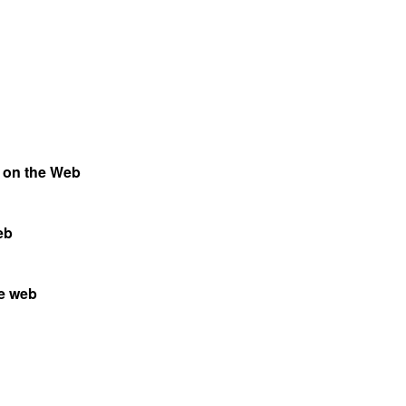
e on the Web
eb
he web