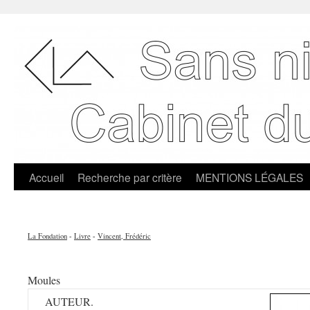
Accueil
Recherche par critère
MENTIONS LÉGALES
La Fondation
-
Livre
-
Vincent, Frédéric
Moules
AUTEUR.