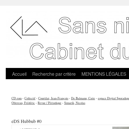
Accueil
Recherche par critère
MENTIONS LÉGALES
CD rom
-
Collectif
-
Courtilat, Jean-François
-
De Balmann, Catie
-
espace Digital Sporadiq
Ollereau, Frédéric
-
Revue / Périodique
-
Simarik, Nicolas
eDS Hubbub #0