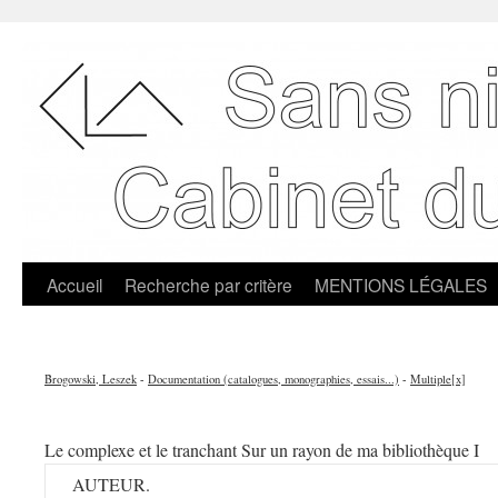
Accueil
Recherche par critère
MENTIONS LÉGALES
Brogowski, Leszek
-
Documentation (catalogues, monographies, essais...)
-
Multiple[x]
Le complexe et le tranchant Sur un rayon de ma bibliothèque I
AUTEUR.