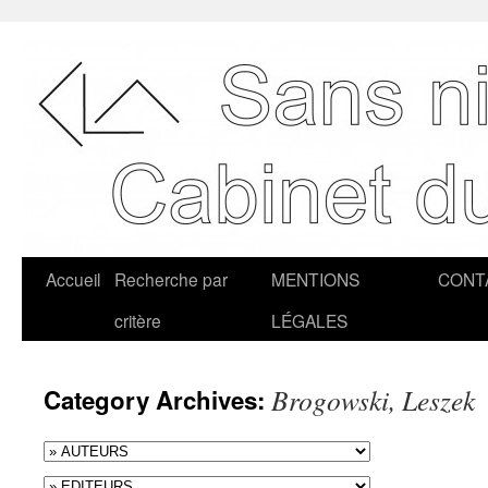
Accueil
Recherche par
MENTIONS
CONT
critère
LÉGALES
Brogowski, Leszek
Category Archives: