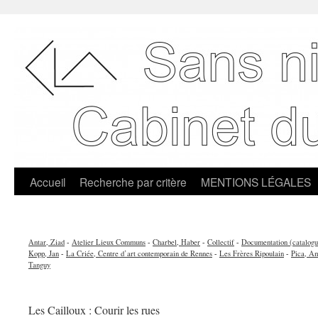
Accueil
Recherche par critère
MENTIONS LÉGALES
Antar, Ziad
-
Atelier Lieux Communs
-
Charbel, Haber
-
Collectif
-
Documentation (catalogue
Kopp, Jan
-
La Criée, Centre d’art contemporain de Rennes
-
Les Frères Ripoulain
-
Pica, Am
Tanguy
Les Cailloux : Courir les rues