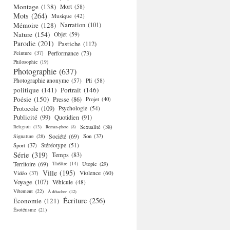
Montage
(138)
Mort
(58)
Mots
(264)
Musique
(42)
Mémoire
(128)
Narration
(101)
Nature
(154)
Objet
(59)
Parodie
(201)
Pastiche
(112)
Performance
(73)
Peinture
(37)
Philosophie
(19)
Photographie
(637)
Photographie anonyme
(57)
Pli
(58)
politique
(141)
Portrait
(146)
Poésie
(150)
Presse
(86)
Projet
(40)
Protocole
(109)
Psychologie
(54)
Publicité
(99)
Quotidien
(91)
Religion
(13)
Sexualité
(38)
Roman-photo
(8)
Société
(69)
Signature
(28)
Son
(37)
Stéréotype
(51)
Sport
(37)
Série
(319)
Temps
(83)
Territoire
(69)
Théâtre
(14)
Utopie
(29)
Ville
(195)
Violence
(60)
Vidéo
(37)
Voyage
(107)
Véhicule
(48)
Vêtement
(22)
À détacher
(12)
Écriture
(256)
Économie
(121)
Ésotérisme
(21)