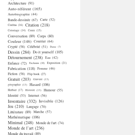
Architecture
(91)
Auto-référent
(165)
Autobiographie
(44)
Bande-dessinée
(67)
Carte
(52)
Citation
(218)
Cinéma
(16)
Coloriage
(14)
Conte
(15)
Conversation
(89)
Corps
(80)
Couleur
(146)
Courrier
(64)
Crypté
(58)
Célébrité
(51)
Danse
(7)
Dessin
(284)
Do it yourself
(105)
Détournement
(238)
Eau
(42)
Enfance
(72)
Exposition
(21)
Exclusion
(10)
Fabrication
(118)
Femme
(46)
Fiction
(58)
Flip book
(27)
Gratuit
(203)
Gravure
(13)
Hasard
(106)
géographie
(13)
Humour
(55)
Herbier
(17)
Histoire
(13)
Identité
(53)
Internet
(56)
Inventaire
(332)
Invisible
(126)
Jeu
(210)
Langage
(70)
Littérature
(89)
Marche
(57)
Mathématique
(106)
Minimal
(248)
Monde de l'art
(74)
Monde de l’art
(236)
Monde du travail
(89)