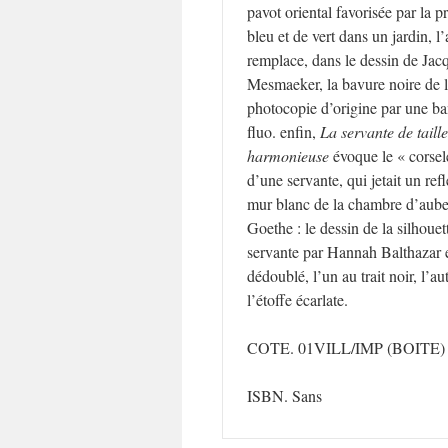
pavot oriental favorisée par la p
bleu et de vert dans un jardin, l’a
remplace, dans le dessin de Jac
Mesmaeker, la bavure noire de 
photocopie d’origine par une b
fluo. enfin,
La servante de taille
harmonieuse
évoque le « corsele
d’une servante, qui jetait un refle
mur blanc de la chambre d’aube
Goethe : le dessin de la silhouet
servante par Hannah Balthazar 
dédoublé, l’un au trait noir, l’a
l’étoffe écarlate.
COTE. 01VILL/IMP
(BOITE)
ISBN. Sans