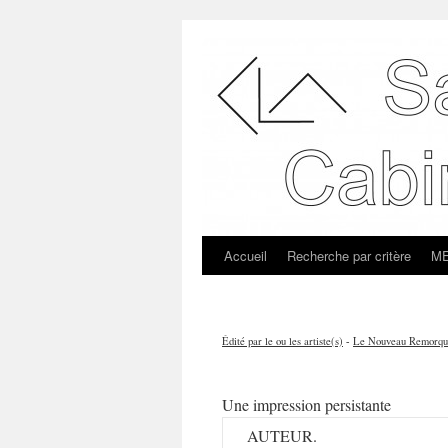
Accueil
Recherche par critère
ME
Édité par le ou les artiste(s)
-
Le Nouveau Remorqu
Une impression persistante
AUTEUR.