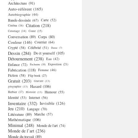
Architecture
(91)
Auto-référent
(165)
Autobiographie
(44)
Bande-dessinée
(67)
Carte
(52)
Citation
(218)
Cinéma
(16)
Coloriage
(14)
Conte
(15)
Conversation
(89)
Corps
(80)
Couleur
(146)
Courrier
(64)
Crypté
(58)
Célébrité
(51)
Danse
(7)
Dessin
(284)
Do it yourself
(105)
Détournement
(238)
Eau
(42)
Enfance
(72)
Exposition
(21)
Exclusion
(10)
Fabrication
(118)
Femme
(46)
Fiction
(58)
Flip book
(27)
Gratuit
(203)
Gravure
(13)
Hasard
(106)
géographie
(13)
Humour
(55)
Herbier
(17)
Histoire
(13)
Identité
(53)
Internet
(56)
Inventaire
(332)
Invisible
(126)
Jeu
(210)
Langage
(70)
Littérature
(89)
Marche
(57)
Mathématique
(106)
Minimal
(248)
Monde de l'art
(74)
Monde de l’art
(236)
Monde du travail
(89)