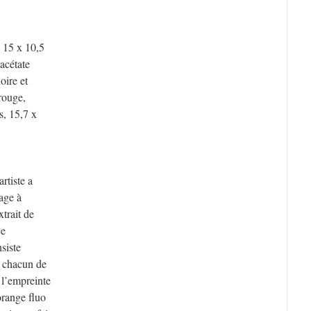
, 15 x 10,5
acétate
oire et
 rouge,
is, 15,7 x
rtiste a
ge à
xtrait de
ce
nsiste
à chacun de
, l’empreinte
orange fluo