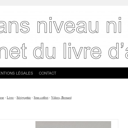
NTIONS LÉGALES
CONTACT
eur
-
Livre
-
Sérigraphie
-
Sous coffret
-
Villers, Bernard