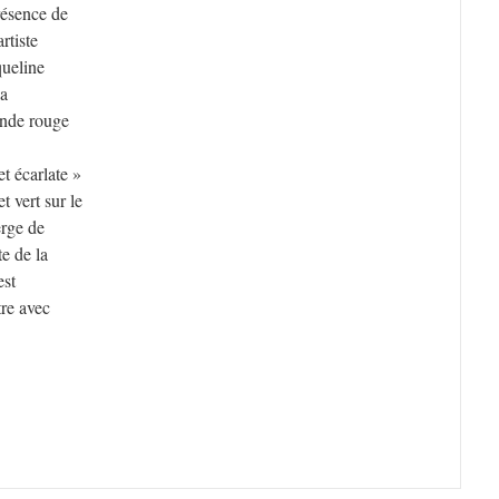
résence de
rtiste
queline
la
ande rouge
t écarlate »
t vert sur le
rge de
te de la
est
utre avec