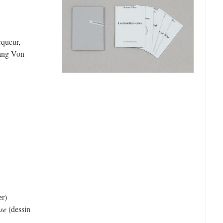
queur,
gang Von
er)
use
(dessin