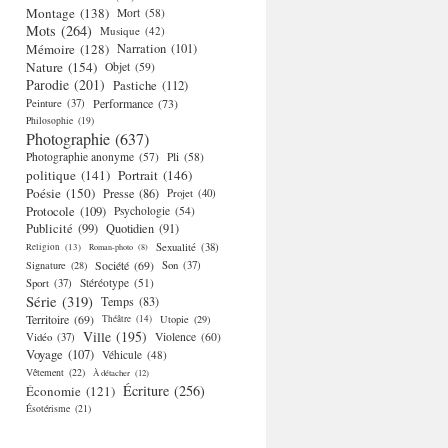
Montage
(138)
Mort
(58)
Mots
(264)
Musique
(42)
Mémoire
(128)
Narration
(101)
Nature
(154)
Objet
(59)
Parodie
(201)
Pastiche
(112)
Performance
(73)
Peinture
(37)
Philosophie
(19)
Photographie
(637)
Photographie anonyme
(57)
Pli
(58)
politique
(141)
Portrait
(146)
Poésie
(150)
Presse
(86)
Projet
(40)
Protocole
(109)
Psychologie
(54)
Publicité
(99)
Quotidien
(91)
Religion
(13)
Sexualité
(38)
Roman-photo
(8)
Société
(69)
Signature
(28)
Son
(37)
Stéréotype
(51)
Sport
(37)
Série
(319)
Temps
(83)
Territoire
(69)
Théâtre
(14)
Utopie
(29)
Ville
(195)
Violence
(60)
Vidéo
(37)
Voyage
(107)
Véhicule
(48)
Vêtement
(22)
À détacher
(12)
Écriture
(256)
Économie
(121)
Ésotérisme
(21)