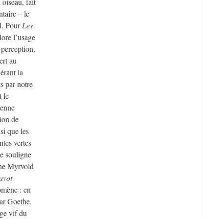
 oiseau, fait
taire – le
al. Pour
Les
plore l’usage
a perception,
ert au
́rant la
ts par notre
t le
ienne
tion de
si que les
ntes vertes
ue souligne
che Myrvold
avot
mène : en
 par Goethe,
uge vif du