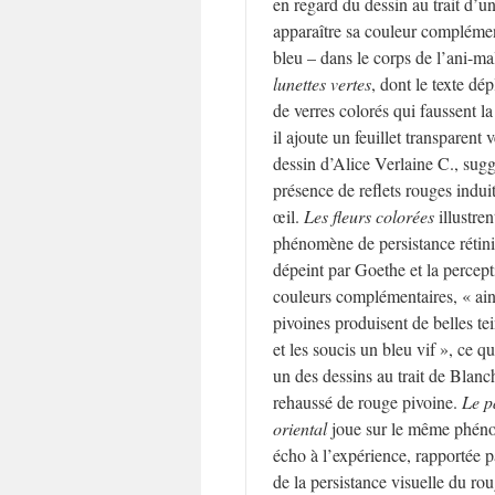
en regard du dessin au trait d’un
apparaître sa couleur complémen
bleu – dans le corps de l’ani-m
lunettes vertes
, dont le texte dé
de verres colorés qui faussent l
il ajoute un feuillet transparent v
dessin d’Alice Verlaine C., sugge
présence de reflets rouges indui
œil.
Les fleurs colorées
illustren
phénomène de persistance rétin
dépeint par Goethe et la percep
couleurs complémentaires, « ain
pivoines produisent de belles tei
et les soucis un bleu vif », ce q
un des dessins au trait de Blan
rehaussé de rouge pivoine.
Le p
oriental
joue sur le même phéno
écho à l’expérience, rapportée
de la persistance visuelle du ro