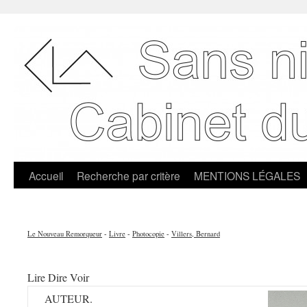
Accueil
Recherche par critère
MENTIONS LÉGALES
Le Nouveau Remorqueur
-
Livre
-
Photocopie
-
Villers, Bernard
Lire Dire Voir
AUTEUR.