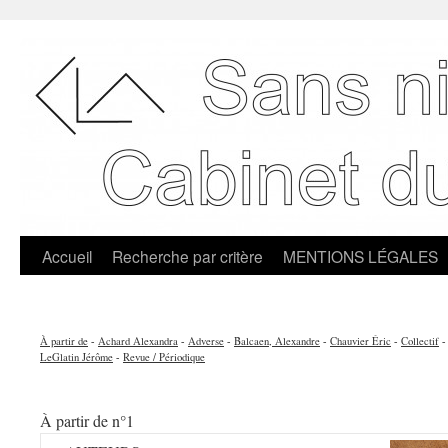
Accueil
Recherche par critère
MENTIONS LÉGALES
À partir de
-
Achard Alexandra
-
Adverse
-
Balcaen, Alexandre
-
Chauvier Éric
-
Collectif
LeGlatin Jérôme
-
Revue / Périodique
À partir de n°1