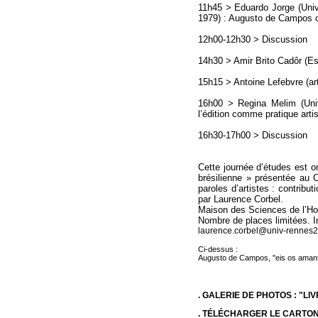
11h45 > Eduardo Jorge (Univ
1979) : Augusto de Campos ou
12h00-12h30 > Discussion
14h30 > Amir Brito Cadôr (Es
15h15 > Antoine Lefebvre (art
16h00 > Regina Melim (Univ
l’édition comme pratique arti
16h30-17h00 > Discussion
Cette journée d’études est or
brésilienne » présentée au C
paroles d’artistes : contrib
par Laurence Corbel.
Maison des Sciences de l’H
Nombre de places limitées. I
laurence.corbel@univ-rennes2.
Ci-dessus :
Augusto de Campos, "eis os amant
. GALERIE DE PHOTOS : "L
. TÉLÉCHARGER LE CARTON 