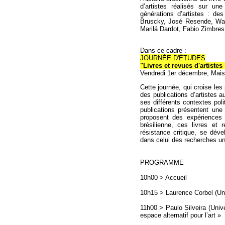
d’artistes réalisés sur un
générations d’artistes : d
Bruscky, José Resende, Walt
Marilá Dardot, Fabio Zimbres 
Dans ce cadre :
JOURNÉE D'ÉTUDES
"Livres et revues d'artistes
Vendredi 1er décembre, Mai
Cette journée, qui croise les 
des publications d’artistes a
ses différents contextes pol
publications présentent une 
proposent des expériences 
brésilienne, ces livres et 
résistance critique, se dév
dans celui des recherches uni
PROGRAMME
10h00 > Accueil
10h15 > Laurence Corbel (Univ
11h00 > Paulo Silveira (Unive
espace alternatif pour l’art »