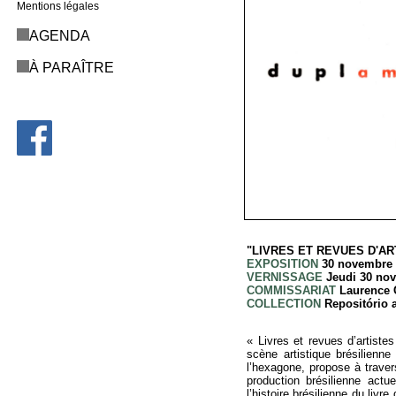
Mentions légales
AGENDA
À PARAÎTRE
"LIVRES ET REVUES D'AR
EXPOSITION
30 novembre 2
VERNISSAGE
Jeudi 30 nov
COMMISSARIAT
Laurence C
COLLECTION
Repositório a
« Livres et revues d’artiste
scène artistique brésilienn
l’hexagone, propose à traver
production brésilienne act
l’histoire brésilienne du livr