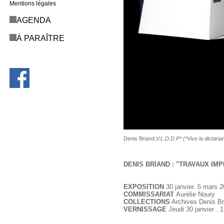
Mentions légales
AGENDA
À PARAÎTRE
Denis Briand,
V.L.D.D.P* (*Vive la dictaria
DENIS BRIAND : "TRAVAUX IM
EXPOSITION
30 janvier. 5 mars 
COMMISSARIAT
Aurélie Noury
COLLECTIONS
Archives Denis Br
VERNISSAGE
Jeudi 30 janvier . 