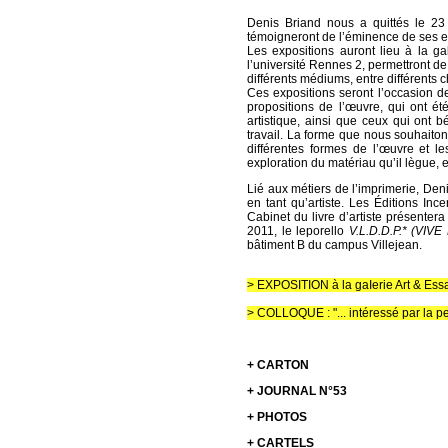
Denis Briand nous a quittés le 23 
témoigneront de l’éminence de ses en
Les expositions auront lieu à la ga
l’université Rennes 2, permettront de
différents médiums, entre différents 
Ces expositions seront l’occasion de
propositions de l’œuvre, qui ont ét
artistique, ainsi que ceux qui ont 
travail. La forme que nous souhaitons
différentes formes de l’œuvre et 
exploration du matériau qu’il lègue, 
Lié aux métiers de l’imprimerie, Den
en tant qu’artiste. Les Éditions Inc
Cabinet du livre d’artiste présentera
2011, le leporello
V.L.D.D.P.* (VI
bâtiment B du campus Villejean.
> EXPOSITION à la gaIerie Art & Essai
> COLLOQUE : "... intéressé par la pe
+ CARTON
+ JOURNAL N°53
+
PHOTOS
+
CARTELS